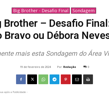
Big Brother - Desafio Final
Sondagem
Brother – Desafio Final
o Bravo ou Débora Neves
ente mais esta Sondagem do Área Vi
Por:
Redação
19 de fevereiro de 2024
0
864
nua após a Publicidade -