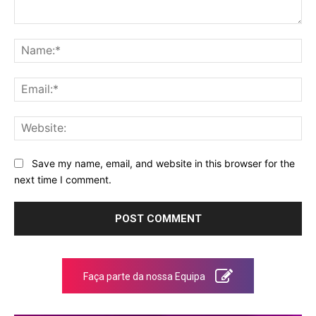
Comment:
Na
Ema
Web
Save my name, email, and website in this browser for the
next time I comment.
Faça parte da nossa Equipa