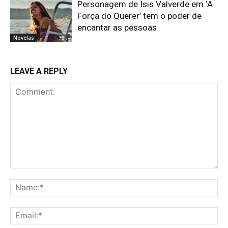
Personagem de Isis Valverde em ‘A
Força do Querer’ tem o poder de
encantar as pessoas
Novelas
LEAVE A REPLY
Comment:
Na
Ema