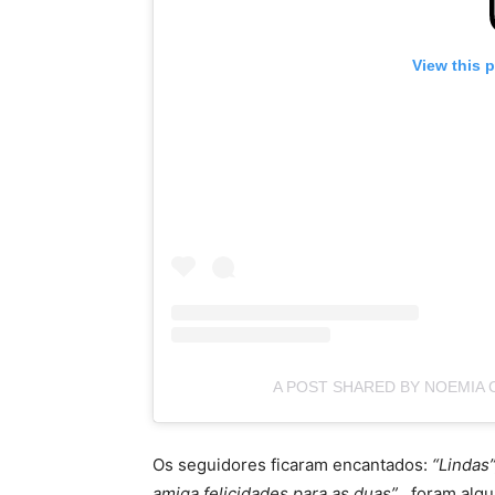
View this 
A POST SHARED BY NOEMIA 
Os seguidores ficaram encantados:
“Lindas”
amiga felicidades para as duas”
, foram alg