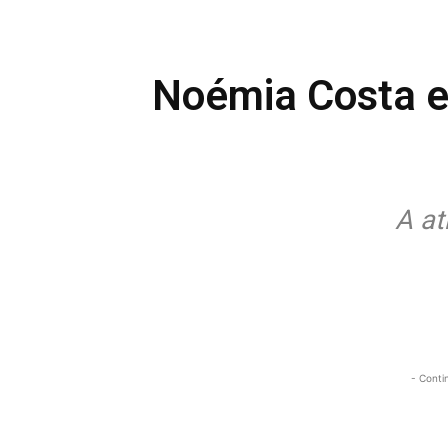
Noémia Costa en
A at
- Conti