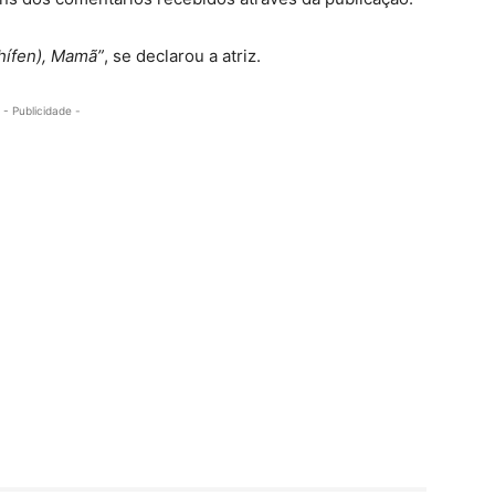
hífen), Mamã”
, se declarou a atriz.
- Publicidade -