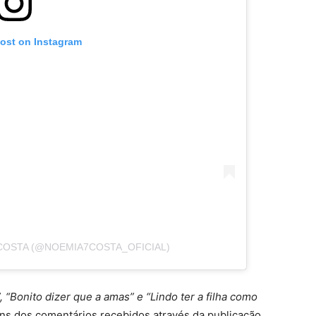
post on Instagram
COSTA (@NOEMIA7COSTA_OFICIAL)
, “Bonito dizer que a amas” e “Lindo ter a filha como
uns dos comentários recebidos através da publicação.