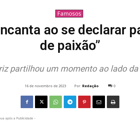
Famosos
canta ao se declarar pa
de paixão”
riz partilhou um momento ao lado da 
Por:
Redação
16 de novembro de 2023
0
571
nua após a Publicidade -