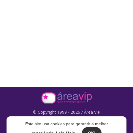
© Copyright 1999 - 2026 / Área VIP
Este site usa cookies para garantir a melhor
Fale com a gente:
areavip@areavip.pt