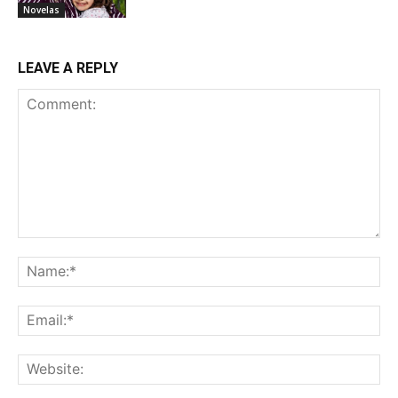
Novelas
LEAVE A REPLY
Comment:
Na
Ema
Web