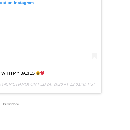
post on Instagram
WITH MY BABIES
(@CRISTIANO) ON
FEB 24, 2020 AT 12:01PM PST
- Publicidade -