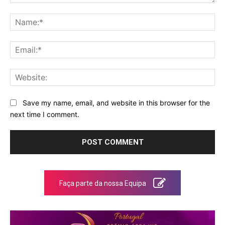
Comment:
Na
Ema
Web
Save my name, email, and website in this browser for the
next time I comment.
Faça parte da nossa Equipa