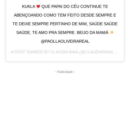
KUKLA
QUE PAPAI DO CÉU CONTINUE TE
ABENÇOANDO COMO TEM FEITO DESDE SEMPRE E
TE DEIXE SEMPRE PERTINHO DE MIM, SAÚDE SAÚDE
SAÚDE, TE AMO PRA SEMPRE. BEIJO DA MAMÁ
@PAOLLAOLIVEIRAREAL
A POST SHARED BY
CLAUDIA RAIA
(@CLAUDIARAIA) ON
APR 
- Publicidade -