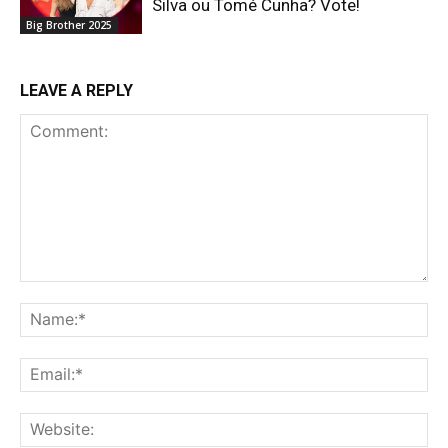
Silva ou Tomé Cunha? Vote!
Big Brother 2025
LEAVE A REPLY
Comment:
Na
Ema
Web