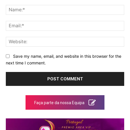
Comment:
Na
Ema
Web
Save my name, email, and website in this browser for the
next time I comment.
Faça parte da nossa Equipa