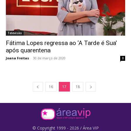
Televisão
Fátima Lopes regressa ao ‘A Tarde é Sua’
após quarentena
Joana Freitas
-
30 de março de 2020
0
16
17
18
© Copyright 1999 - 2026 / Área VIP