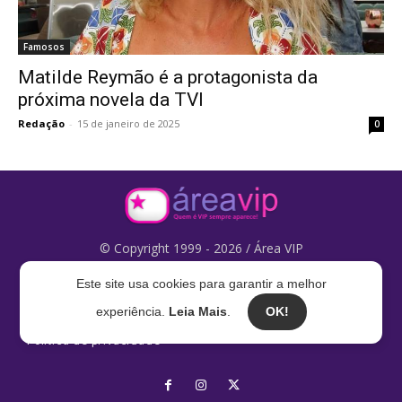
Famosos
Matilde Reymão é a protagonista da
próxima novela da TVI
Redação
-
15 de janeiro de 2025
0
© Copyright 1999 - 2026 / Área VIP
Este site usa cookies para garantir a melhor
Fale com a gente:
areavip@areavip.pt
experiência.
Leia Mais
.
OK!
Política de privacidade