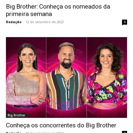
Big Brother: Conheça os nomeados da
primeira semana
Redação
-
12 de setembro de 2022
0
Big Brother
Conheça os concorrentes do Big Brother