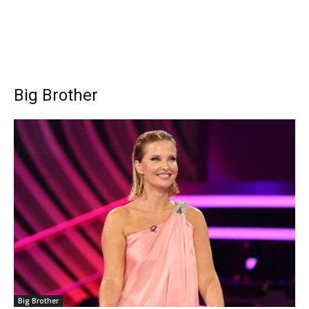
Big Brother
Big Brother