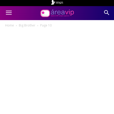
Home
Big Brother
Page 10